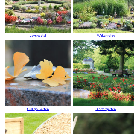
Lavendelei
Wellenreich
Ginkgo Garten
Blättergarten