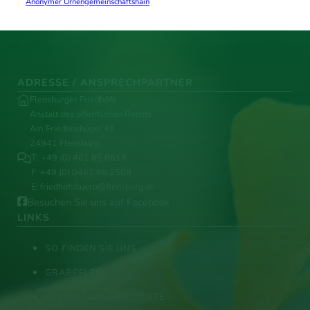
Anonymer Urnengemeinschaftshain
ADRESSE / ANSPRECHPARTNER
Flensburger Friedhöfe
Anstalt des öffentlichen Rechts
Am Friedenshügel 45
24941 Flensburg
T:
+49 (0) 461 85 8619
F: +49 (0) 0461 85 2508
E:
friedhofsbuero@flensburg.de
Besuchen Sie uns auf Facebook
LINKS
SO FINDEN SIE UNS
GRABPFLEGE
BESTATTUNGSINSTITUTE