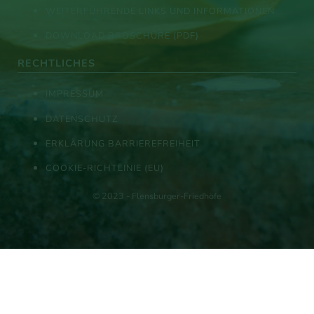
WEITERFÜHRENDE LINKS UND INFORMATIONEN
DOWNLOAD BROSCHÜRE (PDF)
RECHTLICHES
IMPRESSUM
DATENSCHUTZ
ERKLÄRUNG BARRIEREFREIHEIT
COOKIE-RICHTLINIE (EU)
© 2023 - Flensburger-Friedhöfe