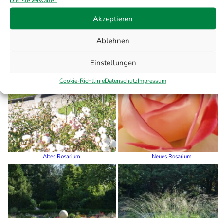
Dienste verwalten
Akzeptieren
Themengrabstätten
Ablehnen
Einstellungen
Cookie-Richtlinie
Datenschutz
Impressum
Altes Rosarium
Neues Rosarium