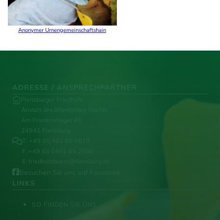
Anonymer Urnengemeinschaftshain
ADRESSE / ANSPRECHPARTNER
Flensburger Friedhöfe
Anstalt des öffentlichen Rechts
Am Friedenshügel 45
24941 Flensburg
T:
+49 (0) 461 85 8619
F: +49 (0) 0461 85 2508
E:
friedhofsbuero@flensburg.de
Besuchen Sie uns auf Facebook
LINKS
SO FINDEN SIE UNS