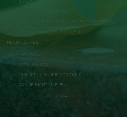
GRABPFLEGE
BESTATTUNGSINSTITUTE
WEITERFÜHRENDE LINKS UND INFORMATIONEN
DOWNLOAD BROSCHÜRE (PDF)
RECHTLICHES
IMPRESSUM
DATENSCHUTZ
ERKLÄRUNG BARRIEREFREIHEIT
COOKIE-RICHTLINIE (EU)
© 2023 - Flensburger-Friedhöfe