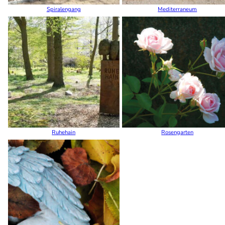
Spiralengang
Mediterraneum
Ruhehain
Rosengarten