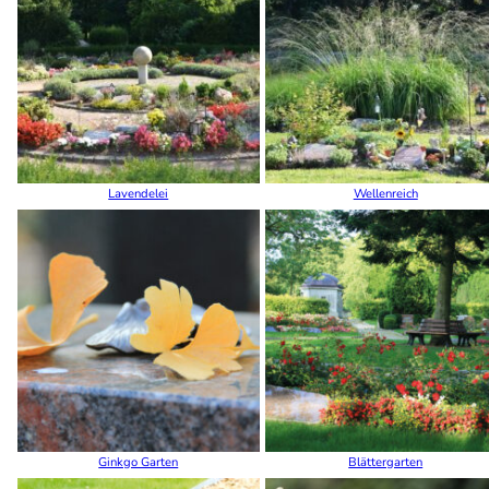
Lavendelei
Wellenreich
Ginkgo Garten
Blättergarten