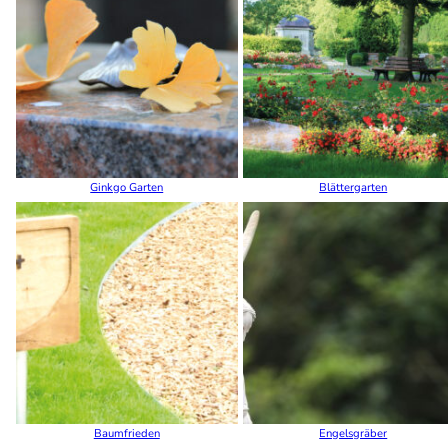
Ginkgo Garten
Blättergarten
Baumfrieden
Engelsgräber