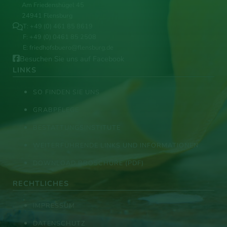
Am Friedenshügel 45
24941 Flensburg
T:
+49 (0) 461 85 8619
F: +49 (0) 0461 85 2508
E:
friedhofsbuero@flensburg.de
Besuchen Sie uns auf Facebook
LINKS
SO FINDEN SIE UNS
GRABPFLEGE
BESTATTUNGSINSTITUTE
WEITERFÜHRENDE LINKS UND INFORMATIONEN
DOWNLOAD BROSCHÜRE (PDF)
RECHTLICHES
IMPRESSUM
DATENSCHUTZ