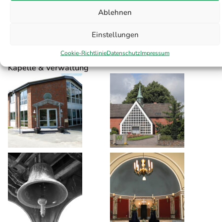
Ablehnen
friedhofsbuero@flensburg.de
Öffnungszeiten
Einstellungen
Mo – Do:
08:00 – 16:00 Uhr
Fr:
08:00 – 12:30 Uhr
Cookie-Richtlinie
Datenschutz
Impressum
Kapelle & Verwaltung