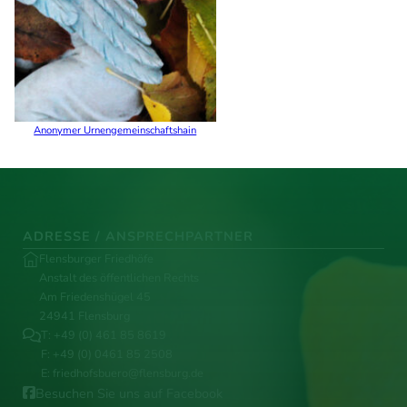
Anonymer Urnengemeinschaftshain
ADRESSE / ANSPRECHPARTNER
Flensburger Friedhöfe
Anstalt des öffentlichen Rechts
Am Friedenshügel 45
24941 Flensburg
T:
+49 (0) 461 85 8619
F: +49 (0) 0461 85 2508
E:
friedhofsbuero@flensburg.de
Besuchen Sie uns auf Facebook