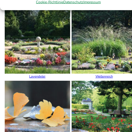
Cookie-Richtlinie
Datenschutz
Impressum
Altes Rosarium
Neues Rosarium
Lavendelei
Wellenreich