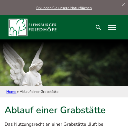
Zum Hauptinhalt springen
Zum Footer springen
Erkunden Sie unsere Naturflächen
Home
»
Ablauf einer Grabstätte
Ablauf einer Grabstätte
Das Nutzungsrecht an einer Grabstätte läuft bei