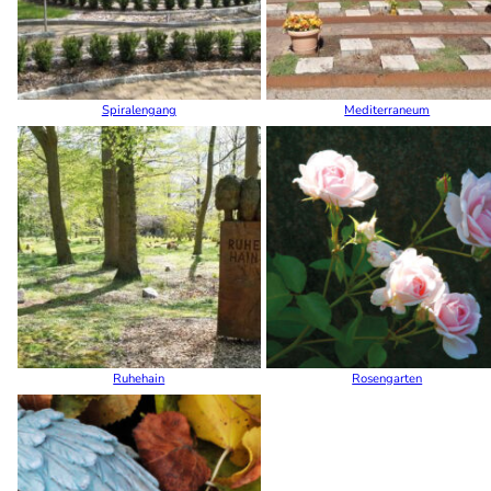
Spiralengang
Mediterraneum
Ruhehain
Rosengarten