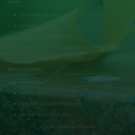
LINKS
SO FINDEN SIE UNS
GRABPFLEGE
BESTATTUNGSINSTITUTE
WEITERFÜHRENDE LINKS UND INFORMATIONEN
DOWNLOAD BROSCHÜRE (PDF)
RECHTLICHES
IMPRESSUM
DATENSCHUTZ
ERKLÄRUNG BARRIEREFREIHEIT
COOKIE-RICHTLINIE (EU)
© 2023 - Flensburger-Friedhöfe