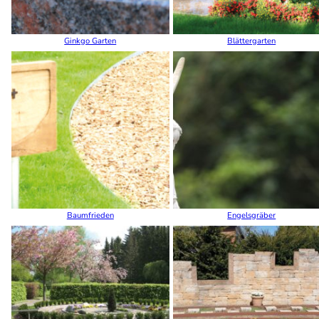
Ginkgo Garten
Blättergarten
Baumfrieden
Engelsgräber