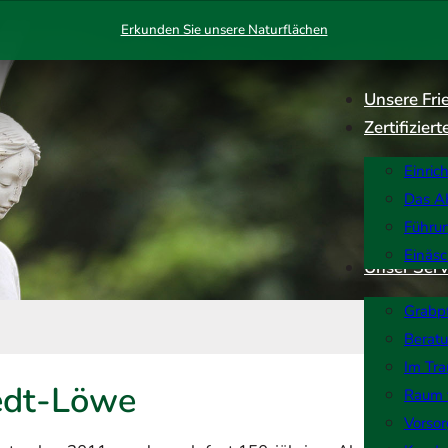
Erkunden Sie unsere Naturflächen
Unsere Fri
Zertifizie
Einric
Das AK
Führu
Einäs
Unser Serv
Grabp
Berat
Im Tra
edt-Löwe
Raum 
Vorso