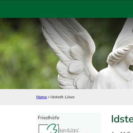
Zum Hauptinhalt springen
Zum Footer springen
Home
»
Idstedt-Löwe
Idst
Friedhöfe
Friedenshügel