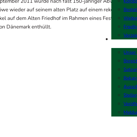
ptember 2011 wurde nach fast 150-jähriger Abwesenheit 
Kondo
öwe wieder auf seinem alten Platz auf einem rekonstruiert
Bestat
kel auf dem Alten Friedhof im Rahmen eines Festaktes von 
Weiter
on Dänemark enthüllt.
Friedh
Verzei
Unterneh
Unser
Berei
Satzu
Bekan
Aussc
Stelle
Veröff
Meldu