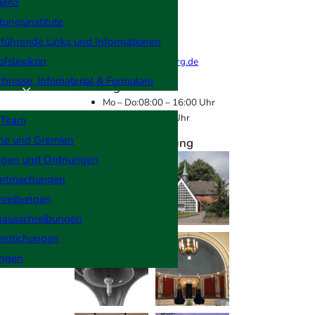
der
lenz
+49 (0)461 85 8619
em
tungsinstitute
Prinz
führende Links und Informationen
ofslexikon
friedhofsbuero@flensburg.de
chnisse, Infomaterial & Formulare
Öffnungszeiten
men
Mo – Do:
08:00 – 16:00 Uhr
Fr:
08:00 – 12:30 Uhr
 Team
che und Gremien
Kapelle & Verwaltung
ngen und Ordnungen
ntmachungen
hreibungen
nausschreibungen
entlichungen
ngen