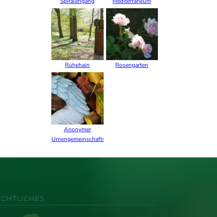
Spiralengang
Mediterraneum
Ruhehain
Rosengarten
Anonymer
Urnengemeinschaftshain
ECHTLICHES