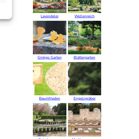
Lavendelei
Wellenreich
Ginkgo Garten
Blättergarten
Baumfrieden
Engelsgräber