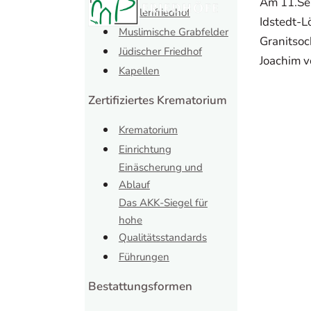
Am 11.Se
Mühlenfriedhof
Idstedt-L
Muslimische Grabfelder
Granitsoc
Jüdischer Friedhof
Joachim v
Kapellen
Zertifiziertes Krematorium
Krematorium
Einrichtung
Einäscherung und
Ablauf
Das AKK-Siegel für
hohe
Qualitätsstandards
Führungen
Bestattungsformen