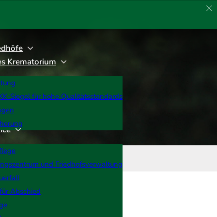
edhöfe
rtes Krematorium
htung
K-Siegel für hohe Qualitätsstandards
ngen
cherung
ice
flege
ungszentrum und Friedhofsverwaltung
uerfall
Haben Sie Fragen?
für Abschied
rge