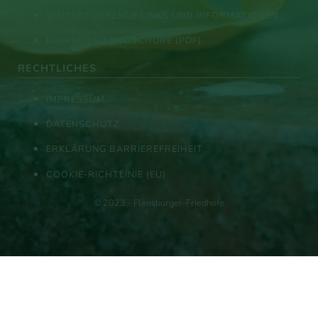
WEITERFÜHRENDE LINKS UND INFORMATIONEN
DOWNLOAD BROSCHÜRE (PDF)
RECHTLICHES
IMPRESSUM
DATENSCHUTZ
ERKLÄRUNG BARRIEREFREIHEIT
COOKIE-RICHTLINIE (EU)
© 2023 - Flensburger-Friedhöfe