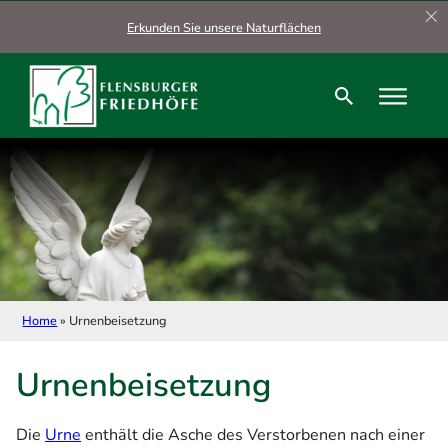
Zum Hauptinhalt springen
Zum Footer springen
Erkunden Sie unsere Naturflächen
Home
»
Urnenbeisetzung
Urnenbeisetzung
Die
Urne
enthält die Asche des Verstorbenen nach einer