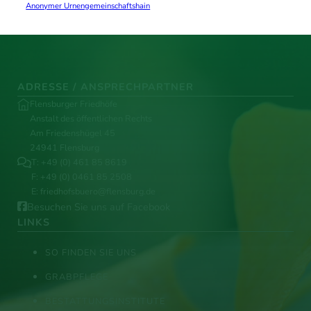
Anonymer Urnengemeinschaftshain
ADRESSE / ANSPRECHPARTNER
Flensburger Friedhöfe
Anstalt des öffentlichen Rechts
Am Friedenshügel 45
24941 Flensburg
T:
+49 (0) 461 85 8619
F: +49 (0) 0461 85 2508
E:
friedhofsbuero@flensburg.de
Besuchen Sie uns auf Facebook
LINKS
SO FINDEN SIE UNS
GRABPFLEGE
BESTATTUNGSINSTITUTE