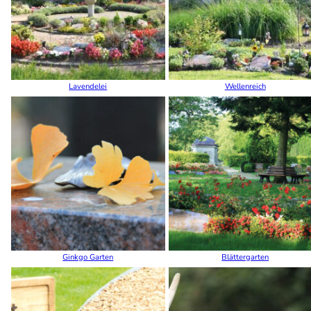
Lavendelei
Wellenreich
Ginkgo Garten
Blättergarten