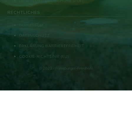
DOWNLOAD BROSCHÜRE (PDF)
RECHTLICHES
IMPRESSUM
DATENSCHUTZ
ERKLÄRUNG BARRIEREFREIHEIT
COOKIE-RICHTLINIE (EU)
© 2023 - Flensburger-Friedhöfe