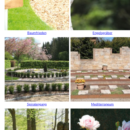
Baumfrieden
Engelsgräber
Spiralengang
Mediterraneum