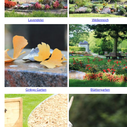
Lavendelei
Wellenreich
Ginkgo Garten
Blättergarten