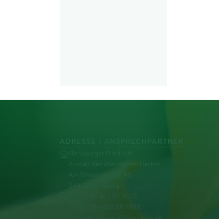
ADRESSE / ANSPRECHPARTNER
Flensburger Friedhöfe
Anstalt des öffentlichen Rechts
Am Friedenshügel 45
24941 Flensburg
T:
+49 (0) 461 85 8619
F: +49 (0) 0461 85 2508
E:
friedhofsbuero@flensburg.de