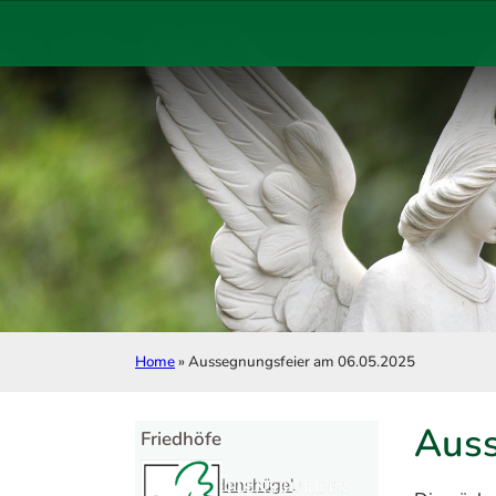
Zum Hauptinhalt springen
Zum Footer springen
Home
»
Aussegnungsfeier am 06.05.2025
Auss
Friedhöfe
Friedenshügel