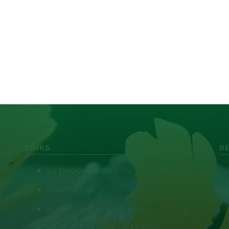
LINKS
R
SO FINDEN SIE UNS
GRABPFLEGE
BESTATTUNGSINSTITUTE
WEITERFÜHRENDE LINKS UND