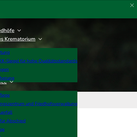
edhöfe
rtes Krematorium
htung
K-Siegel für hohe Qualitätsstandards
ngen
cherung
ice
flege
ungszentrum und Friedhofsverwaltung
uerfall
5
Unternehmen
für Abschied
rge
Unser Team