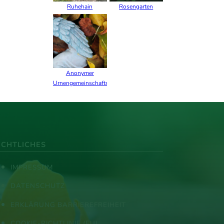
Ruhehain
Rosengarten
Anonymer
Urnengemeinschaftshain
ECHTLICHES
IMPRESSUM
DATENSCHUTZ
ERKLÄRUNG BARRIEREFREIHEIT
COOKIE-RICHTLINIE (EU)