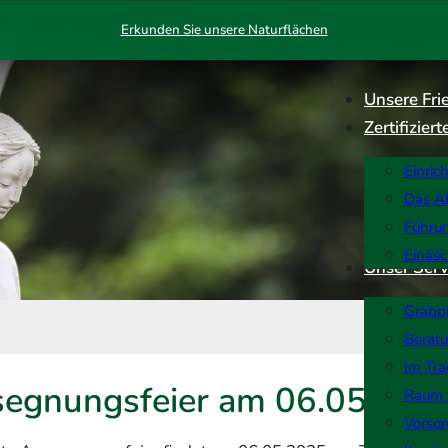
Erkunden Sie unsere Naturflächen
Unsere Fri
Zertifizie
Einric
Das AK
Führu
Einäs
Unser Serv
Grabp
Berat
Im Tra
egnungsfeier am 06.05.202
Raum 
Vorso