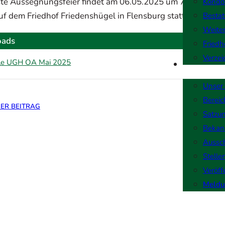
te Aussegnungsfeier findet am 06.05.2025 um 7:45 Uhr in 
Kondo
uf dem Friedhof Friedenshügel in Flensburg statt.
Bestat
Weiter
oads
Friedh
Verzei
le UGH OA Mai 2025
Unterneh
Unser
Berei
ER BEITRAG
NÄCHSTE
Satzu
Bekan
Aussc
Stelle
Veröff
Meldu