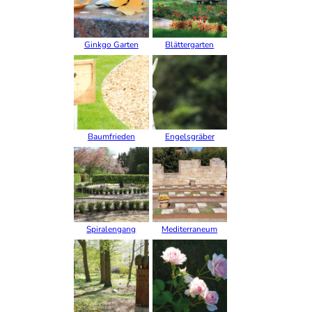
Ginkgo Garten
Blättergarten
Baumfrieden
Engelsgräber
Spiralengang
Mediterraneum