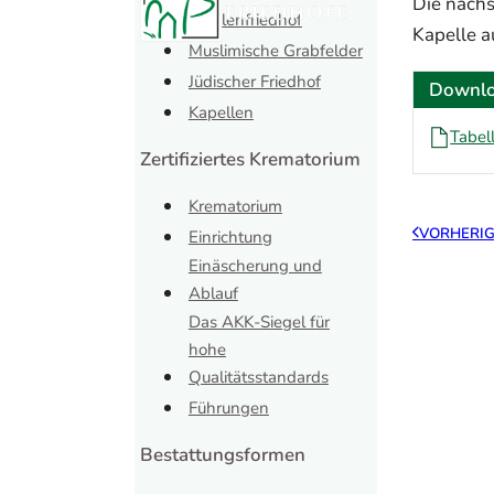
Die nächs
Mühlenfriedhof
Kapelle a
Muslimische Grabfelder
Jüdischer Friedhof
Downl
Kapellen
Tabel
Zertifiziertes Krematorium
Krematorium
VORHERIG
Einrichtung
Einäscherung und
Ablauf
Das AKK-Siegel für
hohe
Qualitätsstandards
Führungen
Bestattungsformen