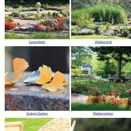
Lavendelei
Wellenreich
Ginkgo Garten
Blättergarten