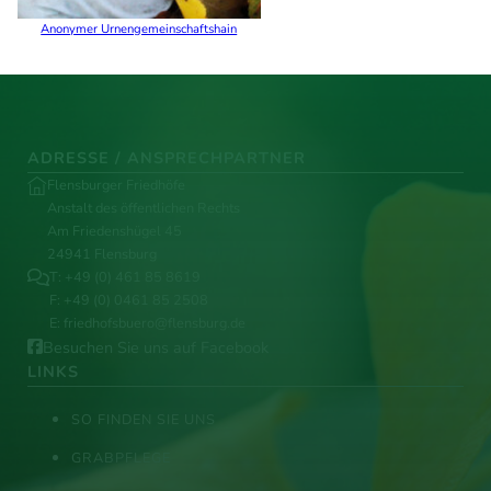
Anonymer Urnengemeinschaftshain
ADRESSE / ANSPRECHPARTNER
Flensburger Friedhöfe
Anstalt des öffentlichen Rechts
Am Friedenshügel 45
24941 Flensburg
T:
+49 (0) 461 85 8619
F: +49 (0) 0461 85 2508
E:
friedhofsbuero@flensburg.de
Besuchen Sie uns auf Facebook
LINKS
SO FINDEN SIE UNS
GRABPFLEGE