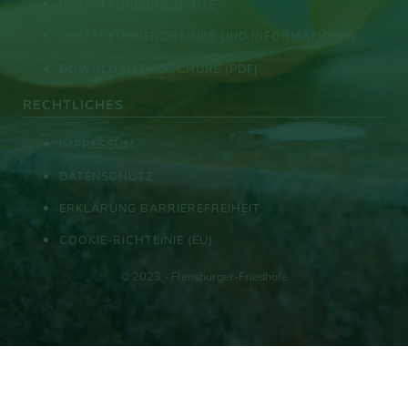
BESTATTUNGSINSTITUTE
WEITERFÜHRENDE LINKS UND INFORMATIONEN
DOWNLOAD BROSCHÜRE (PDF)
RECHTLICHES
IMPRESSUM
DATENSCHUTZ
ERKLÄRUNG BARRIEREFREIHEIT
COOKIE-RICHTLINIE (EU)
© 2023 - Flensburger-Friedhöfe