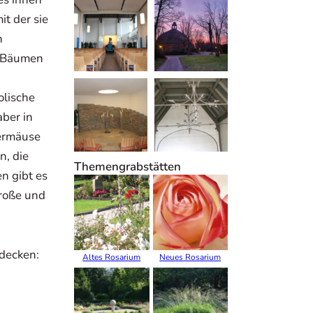
it der sie
n
r Bäumen
olische
aber in
dermäuse
n, die
Themengrabstätten
n gibt es
Große und
tdecken:
Altes Rosarium
Neues Rosarium