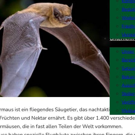
Kondo
Bestat
Weiter
Friedh
Verzei
Unterneh
Unser
Berei
Satzu
Bekan
Aussc
Stelle
Veröff
rmaus ist ein fliegendes Säugetier, das nachtaktiv ist und s
Meldu
 Früchten und Nektar ernährt. Es gibt über 1.400 verschied
rmäusen, die in fast allen Teilen der Welt vorkommen.
se haben spezielle Flughäute zwischen ihren Fingern, die 