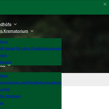
edhöfe
rtes Krematorium
htung
K-Siegel für hohe Qualitätsstandards
ngen
cherung
ice
flege
ungszentrum und Friedhofsverwaltung
uerfall
Haben Sie Fragen?
für Abschied
rge