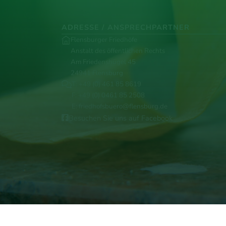
ADRESSE / ANSPRECHPARTNER
Flensburger Friedhöfe
Anstalt des öffentlichen Rechts
Am Friedenshügel 45
24941 Flensburg
T:
+49 (0) 461 85 8619
F: +49 (0) 0461 85 2508
E:
friedhofsbuero@flensburg.de
Besuchen Sie uns auf Facebook