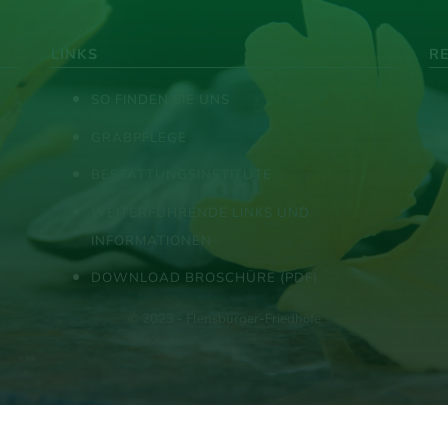
LINKS
R
SO FINDEN SIE UNS
GRABPFLEGE
BESTATTUNGSINSTITUTE
WEITERFÜHRENDE LINKS UND
INFORMATIONEN
DOWNLOAD BROSCHÜRE (PDF)
© 2023 - Flensburger-Friedhöfe