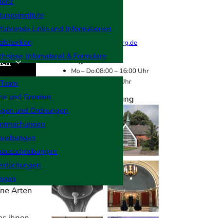
lenz
+49 (0)461 85 8619
tungsinstitute
führende Links und Informationen
ofslexikon
friedhofsbuero@flensburg.de
chnisse, Infomaterial & Formulare
Öffnungszeiten
men
Mo – Do:
08:00 – 16:00 Uhr
Fr:
08:00 – 12:30 Uhr
 Team
che und Gremien
Kapelle & Verwaltung
ngen und Ordnungen
ntmachungen
hreibungen
nausschreibungen
entlichungen
ich von
ngen
ene Arten
es ihnen