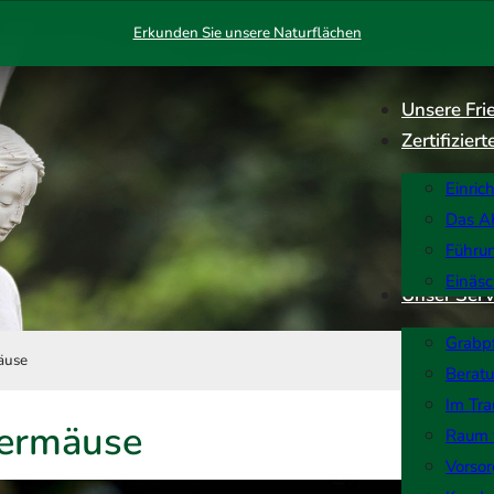
Erkunden Sie unsere Naturflächen
Unsere Fri
Zertifizie
Einric
Das AK
Führu
Einäs
Unser Serv
Grabp
äuse
Berat
Im Tra
ermäuse
Raum 
Vorso