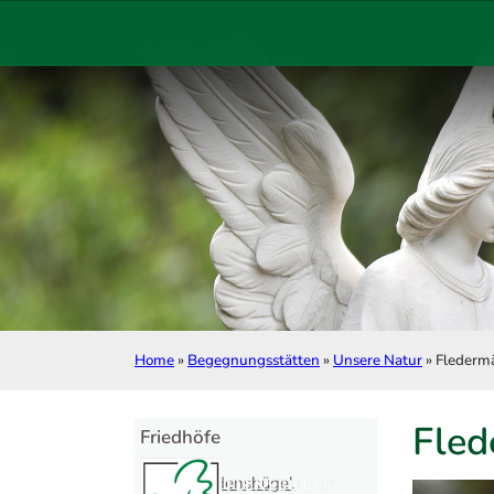
Zum Hauptinhalt springen
Zum Footer springen
Home
»
Begegnungsstätten
»
Unsere Natur
»
Flederm
Fled
Friedhöfe
Friedenshügel