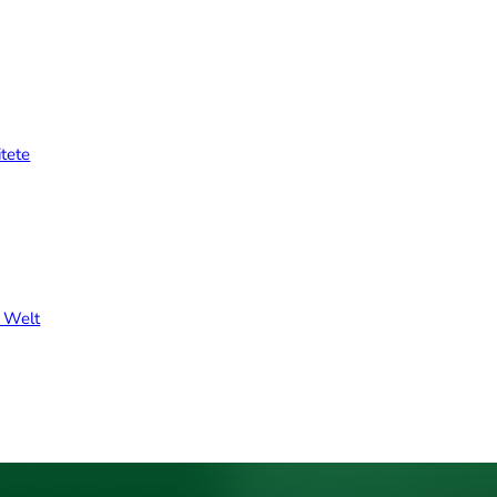
itete
r Welt