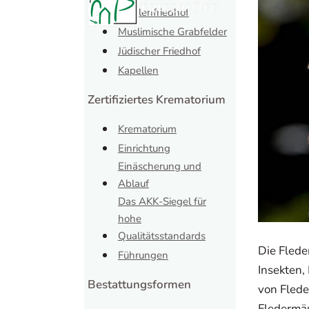
Mühlenfriedhof
Muslimische Grabfelder
Jüdischer Friedhof
Kapellen
Zertifiziertes Krematorium
Krematorium
Einrichtung
Einäscherung und
Ablauf
Das AKK-Siegel für
hohe
Qualitätsstandards
Die Flede
Führungen
Insekten,
Bestattungsformen
von Flede
Fledermäu