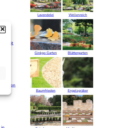
Lavendelei
Wellenreich
ier mit
Ginkgo Garten
Blättergarten
tenarten
Baumfrieden
Engelsgräber
 in