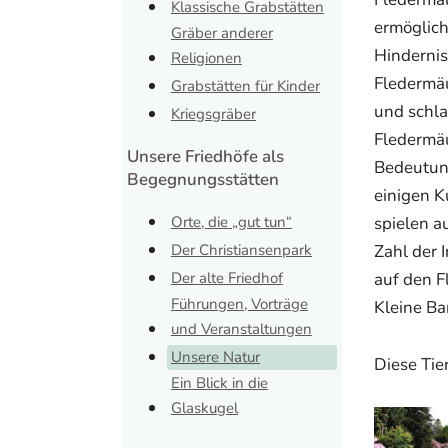
Klassische Grabstätten
ermöglich
Gräber anderer
Hindernis
Religionen
Fledermä
Grabstätten für Kinder
und schla
Kriegsgräber
Fledermäu
Unsere Friedhöfe als
Bedeutung
Begegnungsstätten
einigen K
Orte, die „gut tun“
spielen a
Der Christiansenpark
Zahl der 
Der alte Friedhof
auf den F
Führungen, Vorträge
Kleine Ba
und Veranstaltungen
Unsere Natur
Diese Tie
Ein Blick in die
Glaskugel