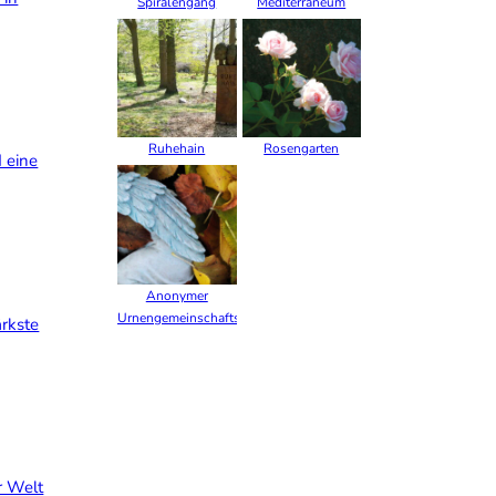
Spiralengang
Mediterraneum
Ruhehain
Rosengarten
d eine
Anonymer
Urnengemeinschaftshain
ärkste
r Welt